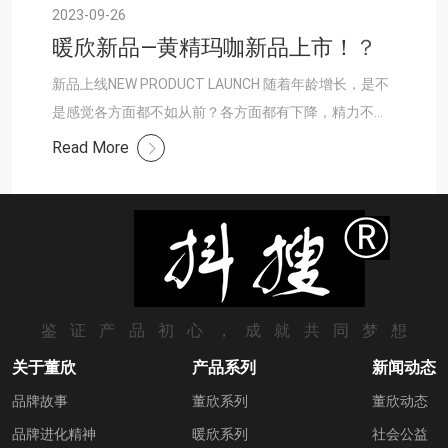
2023-09-26
暖欣新品—黄精玛咖新品上市！
？
新品上线NEW PRODUCT LAUNCH 随着年龄增长，是不
是感觉各方面都不如从前？各方面都有下降，精力不
够，专注力、力量和耐力都不够，快来给身体加加油
Read More
吧，不能只消耗不补充。人体一直在消......
鉴证产品初心，成就共同梦想
关于董欣
产品系列
新闻动态
品牌故事
董欣系列
董欣动态
品牌进化精神
暖欣系列
社会公益