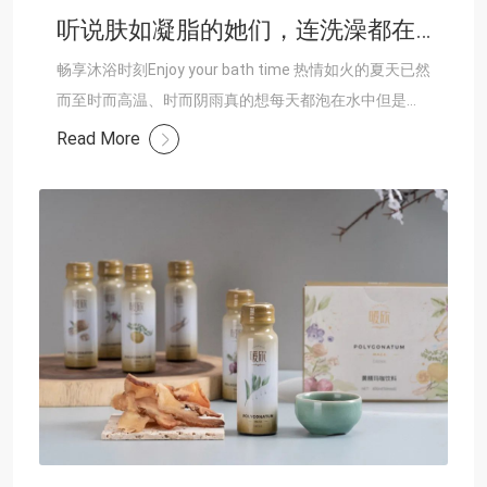
听说肤如凝脂的她们，连洗澡都在护肤！
畅享沐浴时刻Enjoy your bath time 热情如火的夏天已然
而至时而高温、时而阴雨真的想每天都泡在水中但是每
次洗完澡后身上还是干干的、皱皱的甚至还有白色的皮
Read More
屑掉落......小仙......